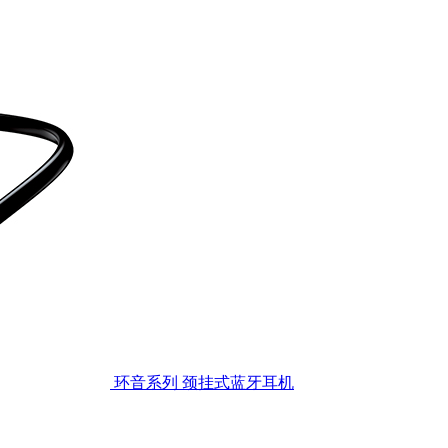
环音系列 颈挂式蓝牙耳机