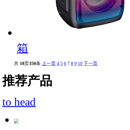
箱
共
18
页
350
条
上一页
4
5
6
7
8
9
10
下一页
推荐产品
to head