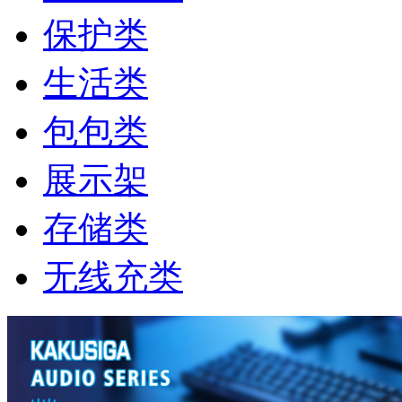
保护类
生活类
包包类
展示架
存储类
无线充类