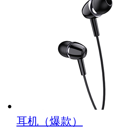
耳机（爆款）