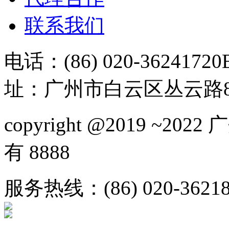
联系我们
电话：(86) 020-36241720
址：广州市白云区丛云路81
copyright @2019 ~
有 8888
服务热线：(86) 020-36218