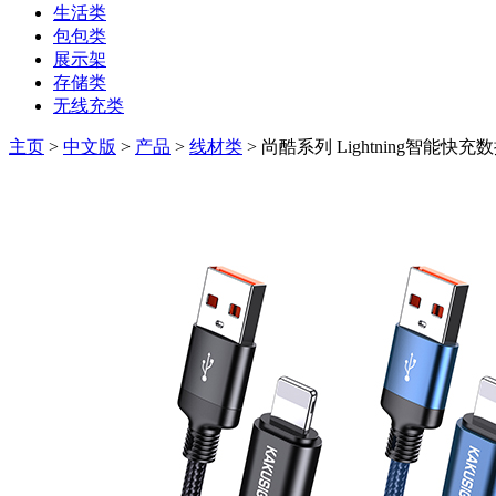
生活类
包包类
展示架
存储类
无线充类
主页
>
中文版
>
产品
>
线材类
> 尚酷系列 Lightning智能快充