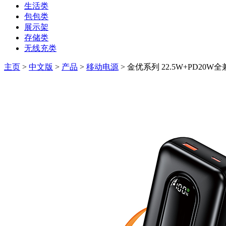
生活类
包包类
展示架
存储类
无线充类
主页
>
中文版
>
产品
>
移动电源
> 金优系列 22.5W+PD20