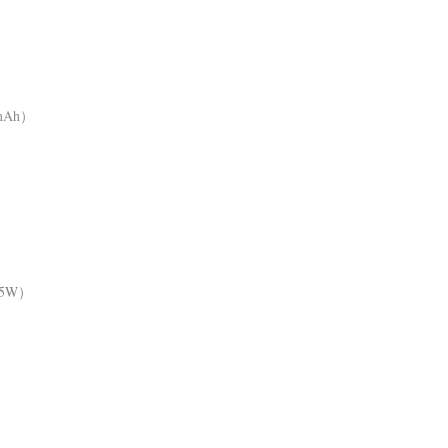
Ah）
2.5W）