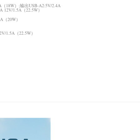
.5A（18W）;输出USB-A2:5V/2.4A
2A 12V/1.5A（22.5W）
.67A（20W）
12V/1.5A（22.5W）