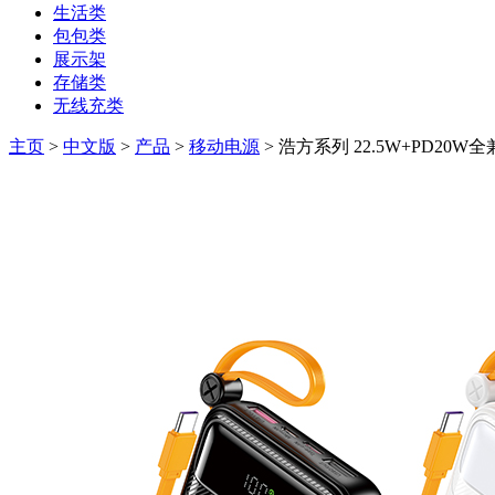
生活类
包包类
展示架
存储类
无线充类
主页
>
中文版
>
产品
>
移动电源
> 浩方系列 22.5W+PD20W